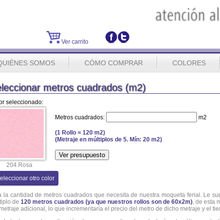
Ver carrito
QUIÉNES SOMOS
CÓMO COMPRAR
COLORES
leccionar metros cuadrados (m2)
or seleccionado:
Metros cuadrados:
m2
(1 Rollo = 120 m2)
(Metraje en múltiplos de 5. Mín: 20 m2)
204 Rosa
eleccionar otro color
ja la cantidad de metros cuadrados que necesita de nuestra moqueta ferial. Le s
tiplo de
120 metros cuadrados (ya que nuestros rollos son de 60x2m)
, de esta
 metraje adicional, lo que incrementaría el precio del metro de dicho metraje y el t