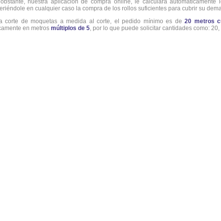
obstante, nuestra aplicación de compra online, le calculará automáticamente l
eriéndole en cualquier caso la compra de los rollos suficientes para cubrir su dem
a corte de moquetas a medida al corte, el pedido mínimo es de
20 metros c
camente en metros
múltiplos de 5
, por lo que puede solicitar cantidades como: 20, 2