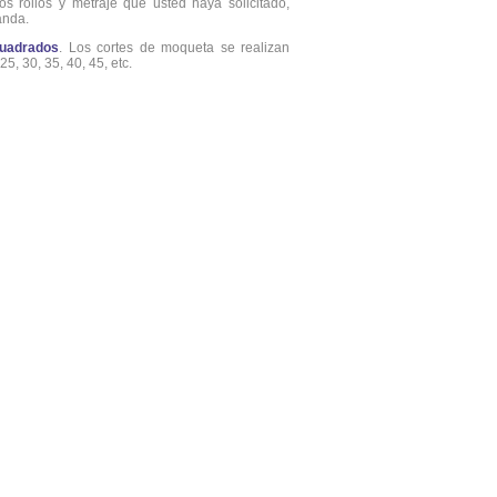
os rollos y metraje que usted haya solicitado,
anda.
uadrados
. Los cortes de moqueta se realizan
5, 30, 35, 40, 45, etc.