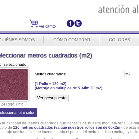
Ver carrito
QUIÉNES SOMOS
CÓMO COMPRAR
COLORES
leccionar metros cuadrados (m2)
or seleccionado:
Metros cuadrados:
m2
(1 Rollo = 120 m2)
(Metraje en múltiplos de 5. Mín: 20 m2)
24 Rojo Tinto
eleccionar otro color
ja la cantidad de metros cuadrados que necesita de nuestra moqueta ferial. Le s
tiplo de
120 metros cuadrados (ya que nuestros rollos son de 60x2m)
, de esta
 metraje adicional, lo que incrementaría el precio del metro de dicho metraje y el t