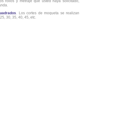
os rollos y metraje que usted haya solicitado,
anda.
uadrados
. Los cortes de moqueta se realizan
5, 30, 35, 40, 45, etc.