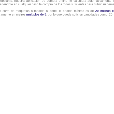
obstante, nuestra aplicación de compra online, le calculará automáticamente l
eriéndole en cualquier caso la compra de los rollos suficientes para cubrir su dem
a corte de moquetas a medida al corte, el pedido mínimo es de
20 metros c
camente en metros
múltiplos de 5
, por lo que puede solicitar cantidades como: 20, 2