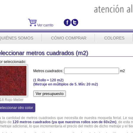
Ver carrito
QUIÉNES SOMOS
CÓMO COMPRAR
COLORES
leccionar metros cuadrados (m2)
or seleccionado:
Metros cuadrados:
m2
(1 Rollo = 120 m2)
(Metraje en múltiplos de 5. Mín: 20 m2)
18 Rojo Melier
eleccionar otro color
ja la cantidad de metros cuadrados que necesita de nuestra moqueta ferial. Le s
tiplo de
120 metros cuadrados (ya que nuestros rollos son de 60x2m)
, de esta
 metraje adicional, lo que incrementaría el precio del metro de dicho metraje y el t