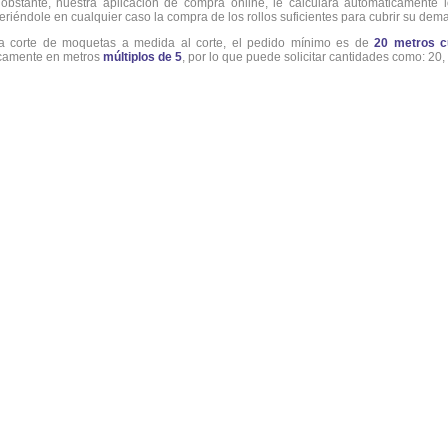
obstante, nuestra aplicación de compra online, le calculará automáticamente l
eriéndole en cualquier caso la compra de los rollos suficientes para cubrir su dem
a corte de moquetas a medida al corte, el pedido mínimo es de
20 metros c
camente en metros
múltiplos de 5
, por lo que puede solicitar cantidades como: 20, 2