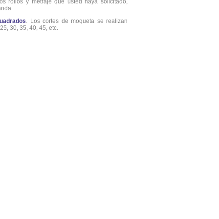
os rollos y metraje que usted haya solicitado,
anda.
uadrados
. Los cortes de moqueta se realizan
5, 30, 35, 40, 45, etc.